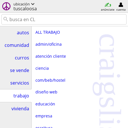
ubicación
tuscaloosa
anúnciate
cuenta
ALL TRABAJO
autos
craigslist
admin/oficina
comunidad
atención cliente
curros
ciencia
se vende
com/beb/hostel
servicios
diseño web
trabajo
educación
vivienda
empresa
escritura